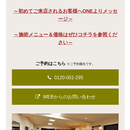
～初めてご来店されるお客様へONEよりメッセ
ージ～
～施術メニュー＆価格はぜひコチラを参照くだ
さい～
ご予約はこちら
※ご予約優先です。
0120-001-295
WEBからのお問い合わせ