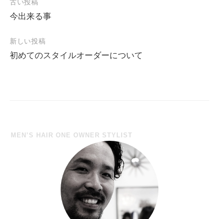
古い投稿
今出来る事
投
稿
新しい投稿
ナ
初めてのスタイルオーダーについて
ビ
ゲ
ー
シ
ョ
MEN’S HAIR ONE OWNER STYLIST
ン