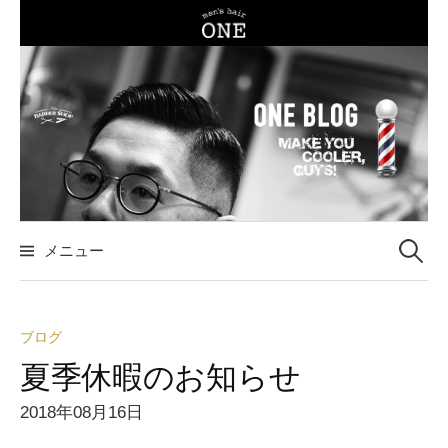
コ
ン
テ
ン
ツ
へ
ス
キ
ッ
メニュー
検
プ
索
ブログ
:
夏季休暇のお知らせ
2018年08月16日