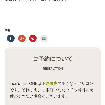
共有:
ク
ク
ク
ク
リ
リ
リ
リ
ッ
ッ
ッ
ッ
ク
ク
ク
ク
し
し
し
し
て
て
て
て
T
G
P
友
u
o
i
達
ご予約について
m
o
n
へ
b
g
t
メ
l
l
e
ー
r
e
r
ル
RESERVATION
で
+
e
で
共
で
s
送
有
共
t
信
(
有
で
(
新
(
共
新
men’s hair ONEは
予約優先
の小さなヘアサロン
し
新
有
し
い
し
(
い
です。それゆえ、ご来店いただいても当日の受
ウ
い
新
ウ
ィ
ウ
し
ィ
付ができない場合がございます。
ン
ィ
い
ン
ド
ン
ウ
ド
ウ
ド
ィ
ウ