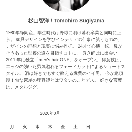
杉山智洋 / Tomohiro Sugiyama
1980年静岡産。学生時代は野球に明け暮れ卒業と同時に上
京。 家具デザインを学びインテリアの仕事に就くものの、
デザインの理想と現実に悩み挫折。 24才で心機一転、母が
そうあった理容の道を目指すコトに。 良き師匠に出会い
2011 年に独立「men's hair ONE」をオープン。 得意技は、
エッジの効いた男気溢れるフェードカットによるショートス
タイル。 酒は好きでもすぐ酔える燃費のイイ男。 今が絶頂
期！旬な床屋の理容師とはワタシのことデス。 好きな言葉
は、メタルジグ。
2026年8月
月
火
水
木
金
土
日