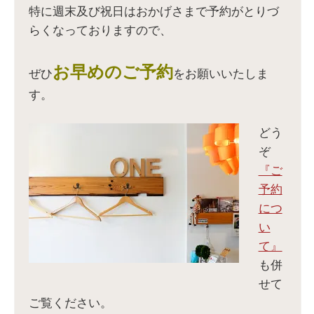
で
ウ
ン
で
開
で
ド
開
特に週末及び祝日はおかげさまで予約がとりづ
き
開
ウ
き
ま
き
で
ま
らくなっておりますので、
す
ま
開
す
)
す
き
)
)
ま
す
)
お早めのご予約
ぜひ
をお願いいたしま
す。
どう
ぞ
『ご
予約
につ
い
て』
も併
せて
ご覧ください。