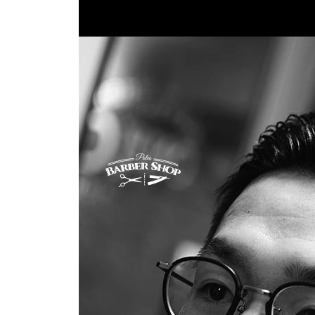
コ
ン
テ
ン
ツ
へ
ス
キ
ッ
プ