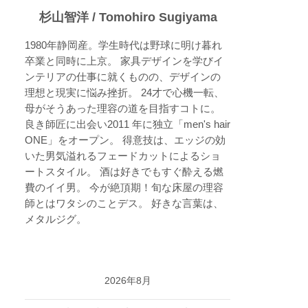
杉山智洋 / Tomohiro Sugiyama
1980年静岡産。学生時代は野球に明け暮れ
卒業と同時に上京。 家具デザインを学びイ
ンテリアの仕事に就くものの、デザインの
理想と現実に悩み挫折。 24才で心機一転、
母がそうあった理容の道を目指すコトに。
良き師匠に出会い2011 年に独立「men's hair
ONE」をオープン。 得意技は、エッジの効
いた男気溢れるフェードカットによるショ
ートスタイル。 酒は好きでもすぐ酔える燃
費のイイ男。 今が絶頂期！旬な床屋の理容
師とはワタシのことデス。 好きな言葉は、
メタルジグ。
2026年8月