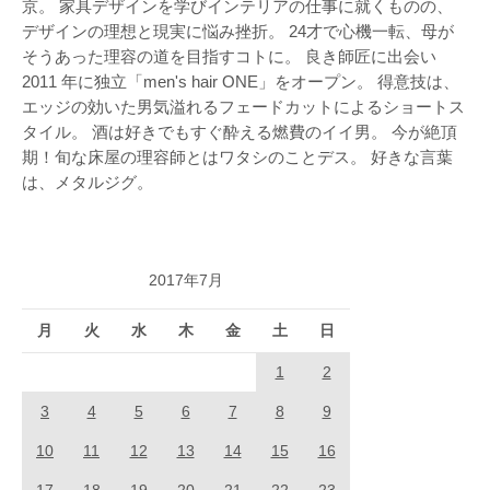
京。 家具デザインを学びインテリアの仕事に就くものの、
デザインの理想と現実に悩み挫折。 24才で心機一転、母が
そうあった理容の道を目指すコトに。 良き師匠に出会い
2011 年に独立「men's hair ONE」をオープン。 得意技は、
エッジの効いた男気溢れるフェードカットによるショートス
タイル。 酒は好きでもすぐ酔える燃費のイイ男。 今が絶頂
期！旬な床屋の理容師とはワタシのことデス。 好きな言葉
は、メタルジグ。
2017年7月
月
火
水
木
金
土
日
1
2
3
4
5
6
7
8
9
10
11
12
13
14
15
16