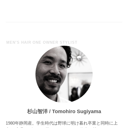
MEN’S HAIR ONE OWNER STYLIST
杉山智洋 / Tomohiro Sugiyama
1980年静岡産。学生時代は野球に明け暮れ卒業と同時に上