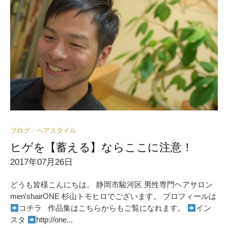
ブログ
ヘアスタイル
/
ヒゲを【蓄える】ならここに注意！
2017年07月26日
どうも皆様こんにちは。 静岡市駿河区 男性専門ヘアサロン
men’shairONE 杉山トモヒロでございます。 プロフィールは
コチラ 作品集はこちらからもご覧になれます。
イン
スタ
http://one...