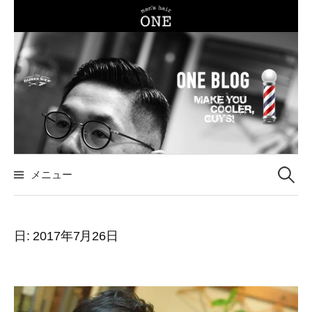
コ
ン
テ
ン
ツ
へ
ス
キ
ッ
メニュー
検
プ
索
日:
2017年7月26日
: