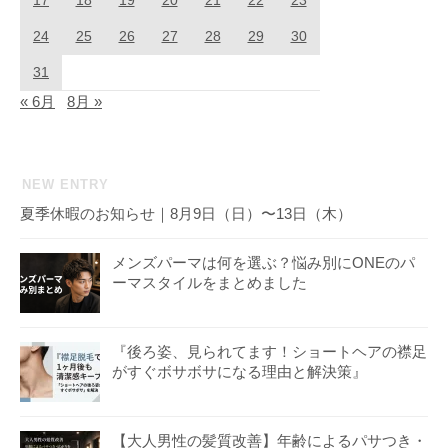
17
18
19
20
21
22
23
24
25
26
27
28
29
30
31
« 6月
8月 »
NEW ENTRY
夏季休暇のお知らせ｜8月9日（日）〜13日（木）
メンズパーマは何を選ぶ？悩み別にONEのパ
ーマスタイルをまとめました
『後ろ姿、見られてます！ショートヘアの襟足
がすぐボサボサになる理由と解決策』
【大人男性の髪質改善】年齢によるパサつき・