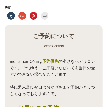
共有:
ク
ク
ク
ク
リ
リ
リ
リ
ッ
ッ
ッ
ッ
ク
ク
ク
ク
し
し
し
し
て
て
て
て
T
G
P
友
u
o
i
達
ご予約について
m
o
n
へ
b
g
t
メ
l
l
e
ー
r
e
r
ル
RESERVATION
で
+
e
で
共
で
s
送
有
共
t
信
(
有
で
(
新
(
共
新
men’s hair ONEは
予約優先
の小さなヘアサロン
し
新
有
し
い
し
(
い
です。それゆえ、ご来店いただいても当日の受
ウ
い
新
ウ
ィ
ウ
し
ィ
付ができない場合がございます。
ン
ィ
い
ン
ド
ン
ウ
ド
ウ
ド
ィ
ウ
で
ウ
ン
で
開
で
ド
開
特に週末及び祝日はおかげさまで予約がとりづ
き
開
ウ
き
ま
き
で
ま
らくなっておりますので、
す
ま
開
す
)
す
き
)
)
ま
す
)