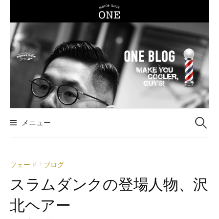
コ
ン
テ
ン
ツ
へ
ス
キ
ッ
メニュー
検
プ
索
フェード
ブログ
/
:
スラムダンクの登場人物、沢
北ヘアー