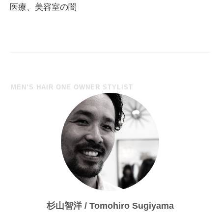
ナ
医療、美容室の闇
ビ
ゲ
ー
シ
ョ
MEN’S HAIR ONE OWNER STYLIST
ン
杉山智洋 / Tomohiro Sugiyama