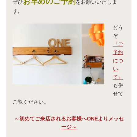
お早めのご予約
ぜひ
をお願いいたしま
す。
どう
ぞ
『ご
予約
につ
い
て』
も併
せて
ご覧ください。
～初めてご来店されるお客様へONEよりメッセ
ージ～