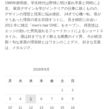
1980年静岡産。学生時代は野球に明け暮れ卒業と同時に上
京。 家具デザインを学びインテリアの仕事に就くものの、
デザインの理想と現実に悩み挫折。 24才で心機一転、母が
そうあった理容の道を目指すコトに。 良き師匠に出会い
2011 年に独立「men's hair ONE」をオープン。 得意技は、
エッジの効いた男気溢れるフェードカットによるショートス
タイル。 酒は好きでもすぐ酔える燃費のイイ男。 今が絶頂
期！旬な床屋の理容師とはワタシのことデス。 好きな言葉
は、メタルジグ。
2026年8月
月
火
水
木
金
土
日
1
2
3
4
5
6
7
8
9
10
11
12
13
14
15
16