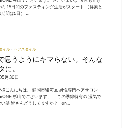
shairONE 杉山でございます。 さ、いよいよ 酵素も届き
の 15日間のファスティング生活がスタート （酵素と
期間は5日） ...
タイル
ヘアスタイル
/
で思うようにキマらない。そんな
タに。
05月30日
皆様こんにちは。 静岡市駿河区 男性専門ヘアサロン
shairONE 杉山でございます。 この季節特有の 湿気で
い髪 皆さんどうしてますか？ &n...