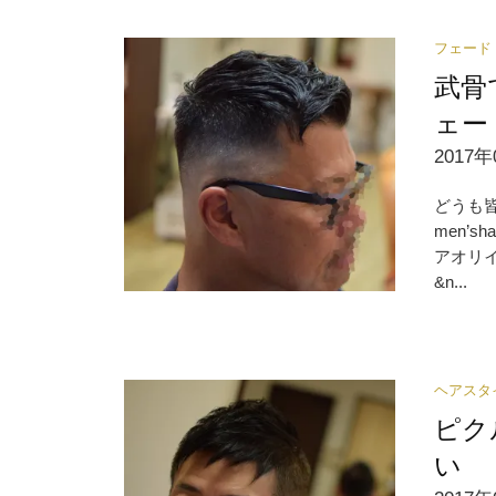
フェード
武骨
ェー
2017年
どうも
men’
アオリ
&n...
ヘアスタ
ピク
い