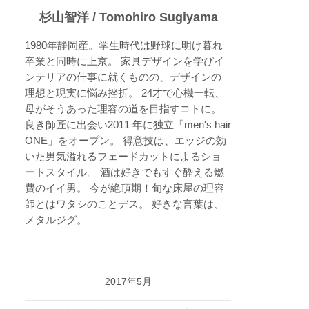
杉山智洋 / Tomohiro Sugiyama
1980年静岡産。学生時代は野球に明け暮れ
卒業と同時に上京。 家具デザインを学びイ
ンテリアの仕事に就くものの、デザインの
理想と現実に悩み挫折。 24才で心機一転、
母がそうあった理容の道を目指すコトに。
良き師匠に出会い2011 年に独立「men's hair
ONE」をオープン。 得意技は、エッジの効
いた男気溢れるフェードカットによるショ
ートスタイル。 酒は好きでもすぐ酔える燃
費のイイ男。 今が絶頂期！旬な床屋の理容
師とはワタシのことデス。 好きな言葉は、
メタルジグ。
2017年5月