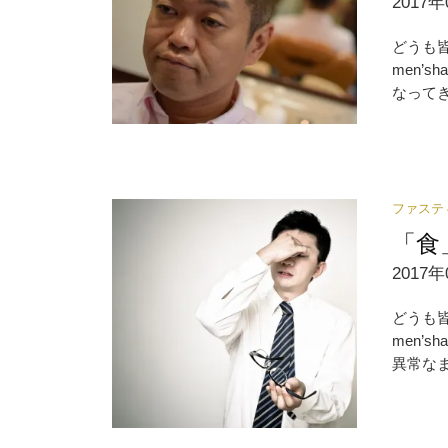
2017年
どうも
men’
なってき
ファステ
「食
2017年
どうも
men’
異常なま