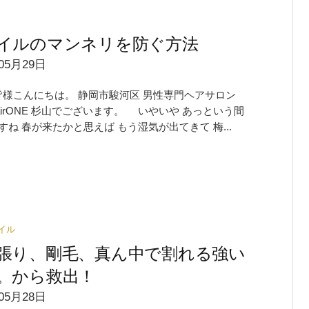
イルのマンネリを防ぐ方法
05月29日
皆様こんにちは。 静岡市駿河区 男性専門ヘアサロン
shairONE 杉山でございます。 いやいや あっという間
すね 春が来たかと思えば もう湿気が出てきて 梅...
イル
張り、剛毛、真ん中で割れる強い
。から救出！
05月28日