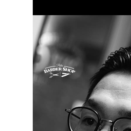
コ
ン
テ
ン
ツ
へ
ス
キ
ッ
プ