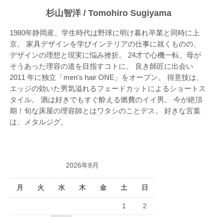
杉山智洋 / Tomohiro Sugiyama
1980年静岡産。学生時代は野球に明け暮れ卒業と同時に上
京。 家具デザインを学びインテリアの仕事に就くものの、
デザインの理想と現実に悩み挫折。 24才で心機一転、母が
そうあった理容の道を目指すコトに。 良き師匠に出会い
2011 年に独立「men's hair ONE」をオープン。 得意技は、
エッジの効いた男気溢れるフェードカットによるショートス
タイル。 酒は好きでもすぐ酔える燃費のイイ男。 今が絶頂
期！旬な床屋の理容師とはワタシのことデス。 好きな言葉
は、メタルジグ。
2026年8月
月
火
水
木
金
土
日
1
2