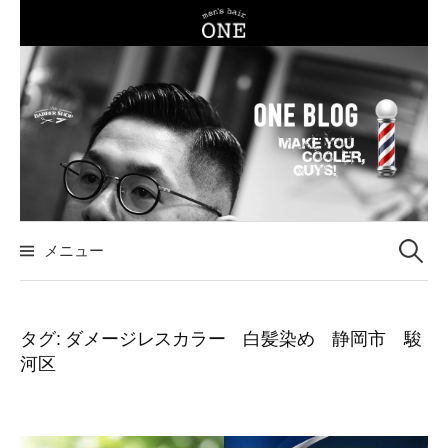
コ
ン
テ
ン
ツ
へ
ス
キ
ッ
メニュー
検
プ
索
タグ:
ダメージレスカラー 白髪染め 静岡市 駿
河区
: