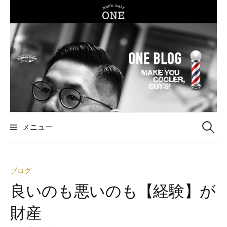
コ
ン
テ
ン
ツ
へ
ス
キ
ッ
メニュー
検
プ
索
ブログ
:
良いのも悪いのも【経験】が
財産