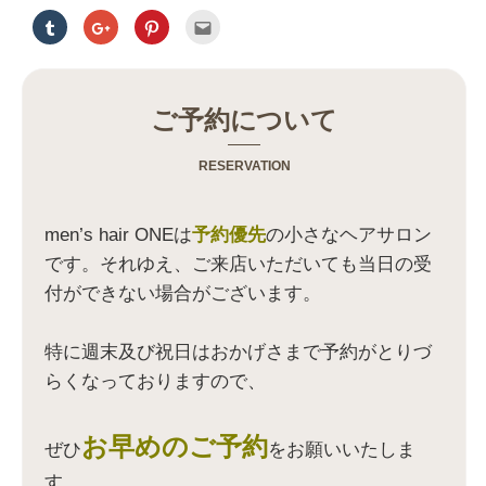
ク
ク
ク
ク
リ
リ
リ
リ
ッ
ッ
ッ
ッ
ク
ク
ク
ク
し
し
し
し
て
て
て
て
T
G
P
友
u
o
i
達
ご予約について
m
o
n
へ
b
g
t
メ
l
l
e
ー
r
e
r
ル
RESERVATION
で
+
e
で
共
で
s
送
有
共
t
信
(
有
で
(
新
(
共
新
men’s hair ONEは
予約優先
の小さなヘアサロン
し
新
有
し
い
し
(
い
です。それゆえ、ご来店いただいても当日の受
ウ
い
新
ウ
ィ
ウ
し
ィ
付ができない場合がございます。
ン
ィ
い
ン
ド
ン
ウ
ド
ウ
ド
ィ
ウ
で
ウ
ン
で
開
で
ド
開
特に週末及び祝日はおかげさまで予約がとりづ
き
開
ウ
き
ま
き
で
ま
らくなっておりますので、
す
ま
開
す
)
す
き
)
)
ま
す
)
お早めのご予約
ぜひ
をお願いいたしま
す。