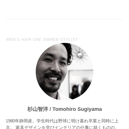
ビ
ゲ
ー
シ
ョ
MEN’S HAIR ONE OWNER STYLIST
ン
杉山智洋 / Tomohiro Sugiyama
1980年静岡産。学生時代は野球に明け暮れ卒業と同時に上
京。 家具デザインを学びインテリアの仕事に就くものの、