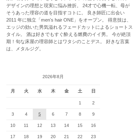
デザインの理想と現実に悩み挫折。 24才で心機一転、母が
そうあった理容の道を目指すコトに。 良き師匠に出会い
2011 年に独立「men's hair ONE」をオープン。 得意技は、
エッジの効いた男気溢れるフェードカットによるショートス
タイル。 酒は好きでもすぐ酔える燃費のイイ男。 今が絶頂
期！旬な床屋の理容師とはワタシのことデス。 好きな言葉
は、メタルジグ。
2026年8月
月
火
水
木
金
土
日
1
2
3
4
5
6
7
8
9
10
11
12
13
14
15
16
17
18
19
20
21
22
23