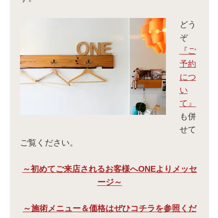
どう
ぞ
『ご
予約
につ
い
て』
も併
せて
ご覧ください。
～初めてご来店されるお客様へONEよりメッセ
ージ～
～施術メニュー＆価格はぜひコチラを参照くだ