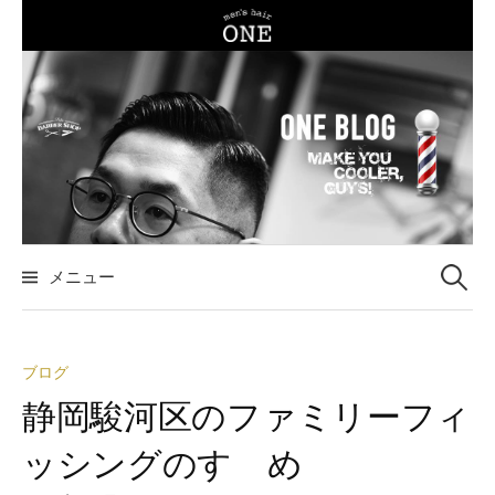
コ
ン
テ
ン
ツ
へ
ス
キ
ッ
メニュー
検
プ
索
ブログ
:
静岡駿河区のファミリーフィ
ッシングのすゝめ