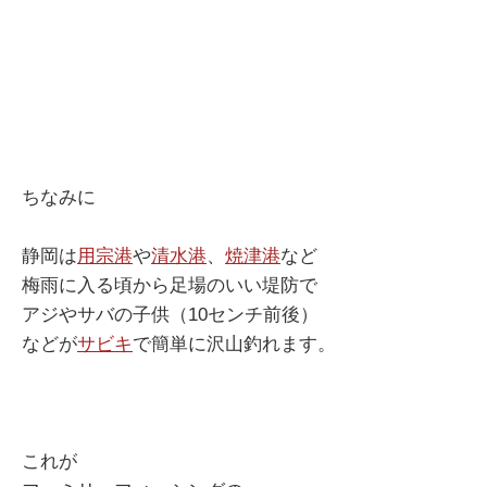
ちなみに
静岡は
用宗港
や
清水港
、
焼津港
など
梅雨に入る頃から足場のいい堤防で
アジやサバの子供（10センチ前後）
などが
サビキ
で簡単に沢山釣れます。
これが