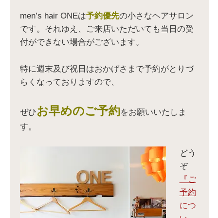
有
共
t
信
(
有
で
(
新
(
共
新
men’s hair ONEは
予約優先
の小さなヘアサロン
し
新
有
し
い
し
(
い
です。それゆえ、ご来店いただいても当日の受
ウ
い
新
ウ
ィ
ウ
し
ィ
付ができない場合がございます。
ン
ィ
い
ン
ド
ン
ウ
ド
ウ
ド
ィ
ウ
で
ウ
ン
で
開
で
ド
開
特に週末及び祝日はおかげさまで予約がとりづ
き
開
ウ
き
ま
き
で
ま
らくなっておりますので、
す
ま
開
す
)
す
き
)
)
ま
す
)
お早めのご予約
ぜひ
をお願いいたしま
す。
どう
ぞ
『ご
予約
につ