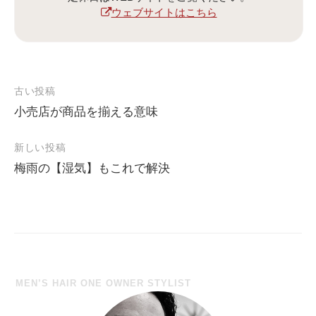
ウェブサイトはこちら
古い投稿
小売店が商品を揃える意味
投
稿
新しい投稿
ナ
梅雨の【湿気】もこれで解決
ビ
ゲ
ー
シ
ョ
MEN’S HAIR ONE OWNER STYLIST
ン