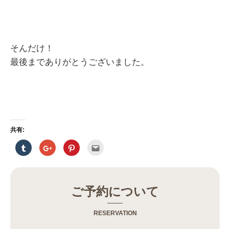
そんだけ！
最後までありがとうございました。
共有:
ク
ク
ク
ク
リ
リ
リ
リ
ッ
ッ
ッ
ッ
ク
ク
ク
ク
し
し
し
し
て
て
て
て
T
G
P
友
u
o
i
達
ご予約について
m
o
n
へ
b
g
t
メ
l
l
e
ー
r
e
r
ル
RESERVATION
で
+
e
で
共
で
s
送