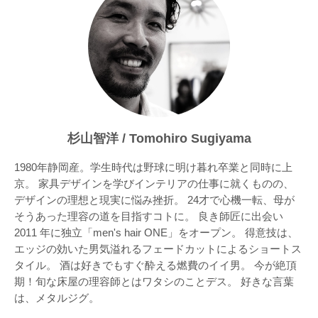
杉山智洋 / Tomohiro Sugiyama
1980年静岡産。学生時代は野球に明け暮れ卒業と同時に上
京。 家具デザインを学びインテリアの仕事に就くものの、
デザインの理想と現実に悩み挫折。 24才で心機一転、母が
そうあった理容の道を目指すコトに。 良き師匠に出会い
2011 年に独立「men's hair ONE」をオープン。 得意技は、
エッジの効いた男気溢れるフェードカットによるショートス
タイル。 酒は好きでもすぐ酔える燃費のイイ男。 今が絶頂
期！旬な床屋の理容師とはワタシのことデス。 好きな言葉
は、メタルジグ。