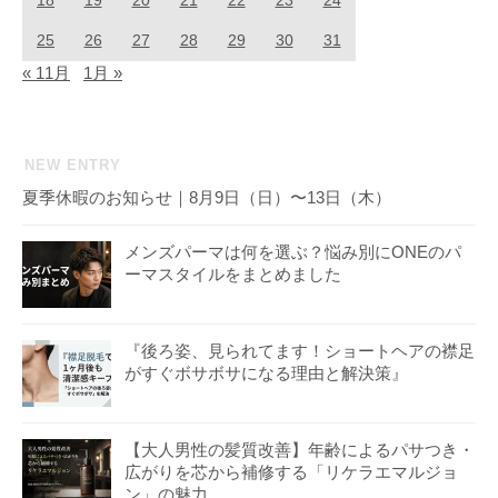
18
19
20
21
22
23
24
25
26
27
28
29
30
31
« 11月
1月 »
NEW ENTRY
夏季休暇のお知らせ｜8月9日（日）〜13日（木）
メンズパーマは何を選ぶ？悩み別にONEのパ
ーマスタイルをまとめました
『後ろ姿、見られてます！ショートヘアの襟足
がすぐボサボサになる理由と解決策』
【大人男性の髪質改善】年齢によるパサつき・
広がりを芯から補修する「リケラエマルジョ
ン」の魅力