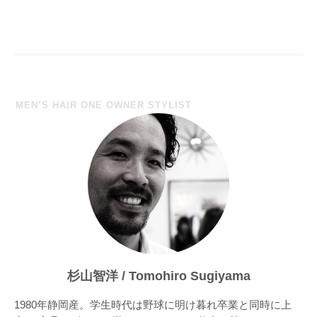
MEN’S HAIR ONE OWNER STYLIST
杉山智洋 / Tomohiro Sugiyama
1980年静岡産。学生時代は野球に明け暮れ卒業と同時に上