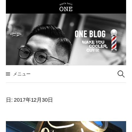
コ
ン
テ
ン
ツ
へ
ス
キ
ッ
メニュー
検
プ
索
日:
2017年12月30日
: