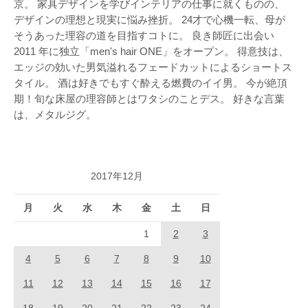
京。 家具デザインを学びインテリアの仕事に就くものの、
デザインの理想と現実に悩み挫折。 24才で心機一転、母が
そうあった理容の道を目指すコトに。 良き師匠に出会い
2011 年に独立「men's hair ONE」をオープン。 得意技は、
エッジの効いた男気溢れるフェードカットによるショートス
タイル。 酒は好きでもすぐ酔える燃費のイイ男。 今が絶頂
期！旬な床屋の理容師とはワタシのことデス。 好きな言葉
は、メタルジグ。
2017年12月
月
火
水
木
金
土
日
1
2
3
4
5
6
7
8
9
10
11
12
13
14
15
16
17