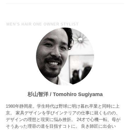
ー
シ
ョ
MEN’S HAIR ONE OWNER STYLIST
ン
杉山智洋 / Tomohiro Sugiyama
1980年静岡産。学生時代は野球に明け暮れ卒業と同時に上
京。 家具デザインを学びインテリアの仕事に就くものの、
デザインの理想と現実に悩み挫折。 24才で心機一転、母が
そうあった理容の道を目指すコトに。 良き師匠に出会い