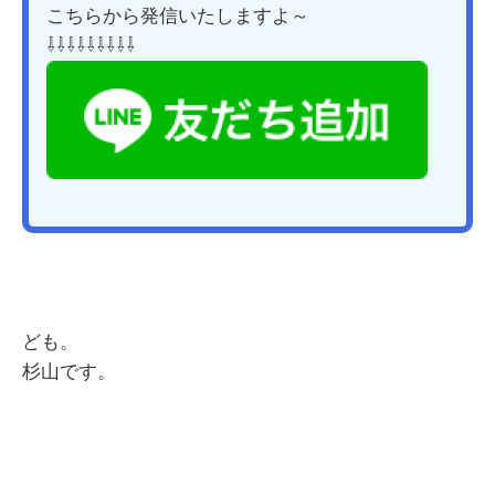
こちらから発信いたしますよ～
⇩⇩⇩⇩⇩⇩⇩⇩⇩
ども。
杉山です。