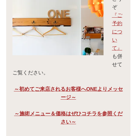
ぞ
『ご
予約
につ
い
て』
も併
せて
ご覧ください。
～初めてご来店されるお客様へONEよりメッセ
ージ～
～施術メニュー＆価格はぜひコチラを参照くだ
さい～