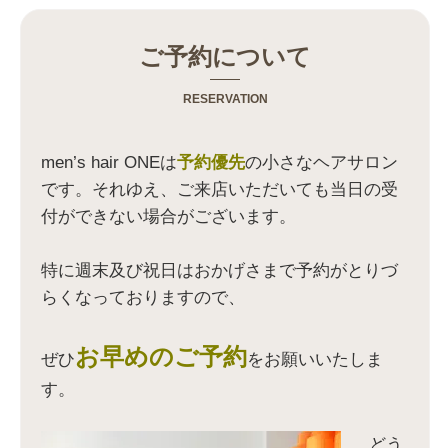
ク
ク
ク
ク
し
し
し
し
て
て
て
て
T
G
P
友
u
o
i
達
ご予約について
m
o
n
へ
b
g
t
メ
l
l
e
ー
r
e
r
ル
RESERVATION
で
+
e
で
共
で
s
送
有
共
t
信
(
有
で
(
新
(
共
新
men’s hair ONEは
予約優先
の小さなヘアサロン
し
新
有
し
い
し
(
い
です。それゆえ、ご来店いただいても当日の受
ウ
い
新
ウ
ィ
ウ
し
ィ
付ができない場合がございます。
ン
ィ
い
ン
ド
ン
ウ
ド
ウ
ド
ィ
ウ
で
ウ
ン
で
開
で
ド
開
特に週末及び祝日はおかげさまで予約がとりづ
き
開
ウ
き
ま
き
で
ま
らくなっておりますので、
す
ま
開
す
)
す
き
)
)
ま
す
)
お早めのご予約
ぜひ
をお願いいたしま
す。
どう