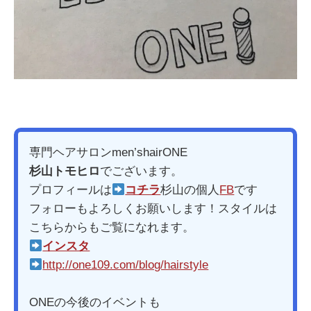
専門ヘアサロンmen’shairONE
杉山トモヒロ
でございます。
プロフィールは
コチラ
杉山の個人
FB
です
フォローもよろしくお願いします！スタイルは
こちらからもご覧になれます。
インスタ
http://one109.com/blog/hairstyle
ONEの今後のイベントも