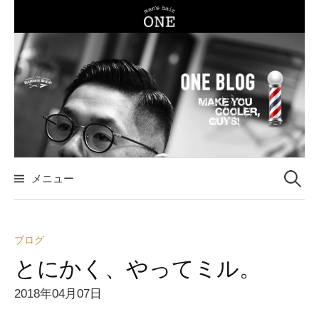
コ
ン
テ
ン
ツ
へ
ス
キ
ッ
メニュー
検
プ
索
ブログ
:
とにかく、やってミル。
2018年04月07日