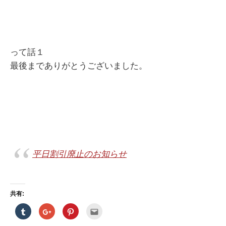
って話１
最後までありがとうございました。
平日割引廃止のお知らせ
共有:
ク
ク
ク
ク
リ
リ
リ
リ
ッ
ッ
ッ
ッ