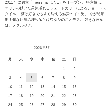
2011 年に独立「men's hair ONE」をオープン。 得意技は、
エッジの効いた男気溢れるフェードカットによるショートス
タイル。 酒は好きでもすぐ酔える燃費のイイ男。 今が絶頂
期！旬な床屋の理容師とはワタシのことデス。 好きな言葉
は、メタルジグ。
2026年8月
月
火
水
木
金
土
日
1
2
3
4
5
6
7
8
9
10
11
12
13
14
15
16
17
18
19
20
21
22
23
24
25
26
27
28
29
30