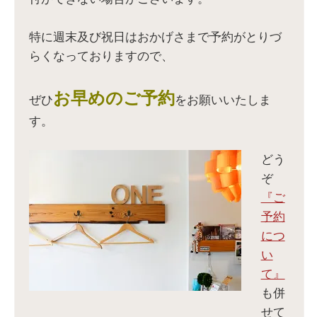
ン
ィ
い
ン
ド
ン
ウ
ド
ウ
ド
ィ
ウ
で
ウ
ン
で
開
で
ド
開
特に週末及び祝日はおかげさまで予約がとりづ
き
開
ウ
き
ま
き
で
ま
らくなっておりますので、
す
ま
開
す
)
す
き
)
)
ま
す
)
お早めのご予約
ぜひ
をお願いいたしま
す。
どう
ぞ
『ご
予約
につ
い
て』
も併
せて