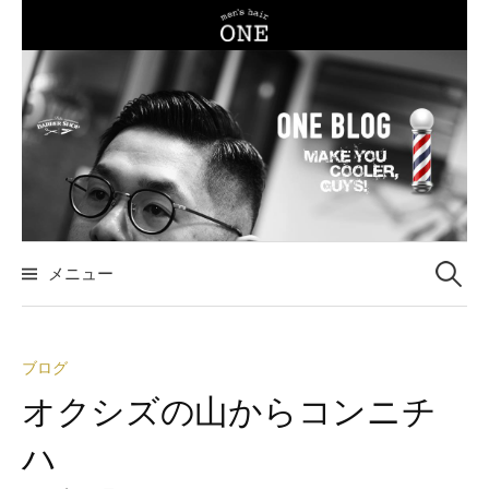
コ
ン
テ
ン
ツ
へ
ス
キ
ッ
メニュー
検
プ
索
ブログ
:
オクシズの山からコンニチ
ハ