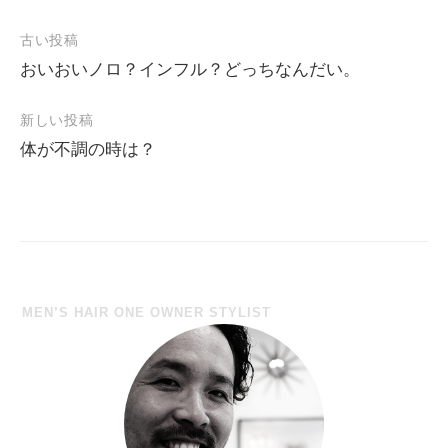
古い投稿
おいおいノロ？インフル？どっちなんだい。
投
稿
新しい投稿
ナ
体が不調の時は？
ビ
ゲ
ー
シ
ョ
MEN’S HAIR ONE OWNER STYLIST
ン