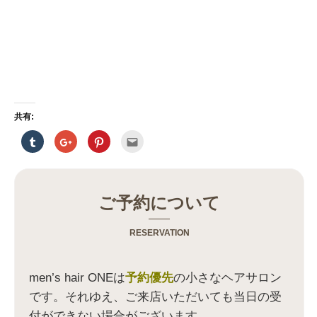
共有:
ク
ク
ク
ク
リ
リ
リ
リ
ッ
ッ
ッ
ッ
ク
ク
ク
ク
し
し
し
し
て
て
て
て
T
G
P
友
u
o
i
達
ご予約について
m
o
n
へ
b
g
t
メ
l
l
e
ー
r
e
r
ル
RESERVATION
で
+
e
で
共
で
s
送
有
共
t
信
(
有
で
(
新
(
共
新
men’s hair ONEは
予約優先
の小さなヘアサロン
し
新
有
し
い
し
(
い
です。それゆえ、ご来店いただいても当日の受
ウ
い
新
ウ
ィ
ウ
し
ィ
付ができない場合がございます。