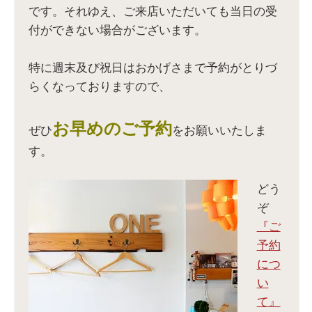
い
し
(
い
です。それゆえ、ご来店いただいても当日の受
ウ
い
新
ウ
ィ
ウ
し
ィ
付ができない場合がございます。
ン
ィ
い
ン
ド
ン
ウ
ド
ウ
ド
ィ
ウ
で
ウ
ン
で
開
で
ド
開
特に週末及び祝日はおかげさまで予約がとりづ
き
開
ウ
き
ま
き
で
ま
らくなっておりますので、
す
ま
開
す
)
す
き
)
)
ま
す
)
お早めのご予約
ぜひ
をお願いいたしま
す。
どう
ぞ
『ご
予約
につ
い
て』