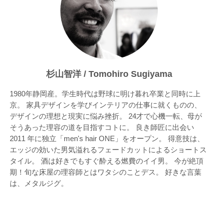
杉山智洋 / Tomohiro Sugiyama
1980年静岡産。学生時代は野球に明け暮れ卒業と同時に上
京。 家具デザインを学びインテリアの仕事に就くものの、
デザインの理想と現実に悩み挫折。 24才で心機一転、母が
そうあった理容の道を目指すコトに。 良き師匠に出会い
2011 年に独立「men's hair ONE」をオープン。 得意技は、
エッジの効いた男気溢れるフェードカットによるショートス
タイル。 酒は好きでもすぐ酔える燃費のイイ男。 今が絶頂
期！旬な床屋の理容師とはワタシのことデス。 好きな言葉
は、メタルジグ。