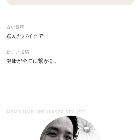
古い投稿
盗んだバイクで
投
稿
新しい投稿
ナ
健康が全てに繋がる。
ビ
ゲ
ー
シ
ョ
MEN’S HAIR ONE OWNER STYLIST
ン