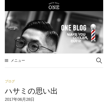
コ
ン
テ
ン
ツ
へ
ス
キ
ッ
メニュー
検
プ
索
ブログ
:
ハサミの思い出
2017年06月28日