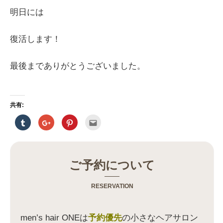
明日には
復活します！
最後までありがとうございました。
共有:
ク
ク
ク
ク
リ
リ
リ
リ
ッ
ッ
ッ
ッ
ク
ク
ク
ク
し
し
し
し
て
て
て
て
T
G
P
友
u
o
i
達
ご予約について
m
o
n
へ
b
g
t
メ
l
l
e
ー
r
e
r
ル
RESERVATION
で
+
e
で
共
で
s
送
有
共
t
信
(
有
で
(
新
(
共
新
men’s hair ONEは
予約優先
の小さなヘアサロン
し
新
有
し