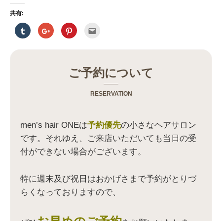
共有:
ク
ク
ク
ク
リ
リ
リ
リ
ッ
ッ
ッ
ッ
ク
ク
ク
ク
し
し
し
し
て
て
て
て
T
G
P
友
u
o
i
達
ご予約について
m
o
n
へ
b
g
t
メ
l
l
e
ー
r
e
r
ル
RESERVATION
で
+
e
で
共
で
s
送
有
共
t
信
(
有
で
(
新
(
共
新
men’s hair ONEは
予約優先
の小さなヘアサロン
し
新
有
し
い
し
(
い
です。それゆえ、ご来店いただいても当日の受
ウ
い
新
ウ
ィ
ウ
し
ィ
付ができない場合がございます。
ン
ィ
い
ン
ド
ン
ウ
ド
ウ
ド
ィ
ウ
で
ウ
ン
で
開
で
ド
開
特に週末及び祝日はおかげさまで予約がとりづ
き
開
ウ
き
ま
き
で
ま
らくなっておりますので、
す
ま
開
す
)
す
き
)
)
ま
す
)