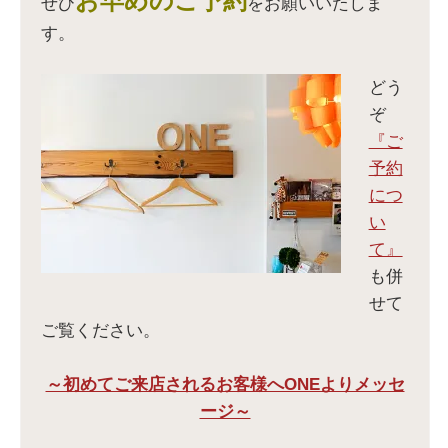
お早めのご予約
ぜひ
をお願いいたしま
す。
どう
ぞ
『ご
予約
につ
い
て』
も併
せて
ご覧ください。
～初めてご来店されるお客様へONEよりメッセ
ージ～