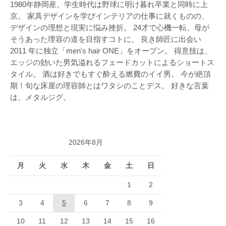
1980年静岡産。学生時代は野球に明け暮れ卒業と同時に上
京。 家具デザインを学びインテリアの仕事に就くものの、
デザインの理想と現実に悩み挫折。 24才で心機一転、母が
そうあった理容の道を目指すコトに。 良き師匠に出会い
2011 年に独立「men's hair ONE」をオープン。 得意技は、
エッジの効いた男気溢れるフェードカットによるショートス
タイル。 酒は好きでもすぐ酔える燃費のイイ男。 今が絶頂
期！旬な床屋の理容師とはワタシのことデス。 好きな言葉
は、メタルジグ。
2026年8月
月
火
水
木
金
土
日
1
2
3
4
5
6
7
8
9
10
11
12
13
14
15
16