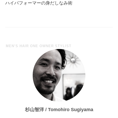
ナ
ハイパフォーマーの身だしなみ術
ビ
ゲ
ー
シ
ョ
MEN’S HAIR ONE OWNER STYLIST
ン
杉山智洋 / Tomohiro Sugiyama