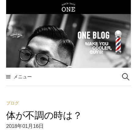
コ
ン
テ
ン
ツ
へ
ス
キ
ッ
メニュー
検
プ
索
ブログ
:
体が不調の時は？
2018年01月16日