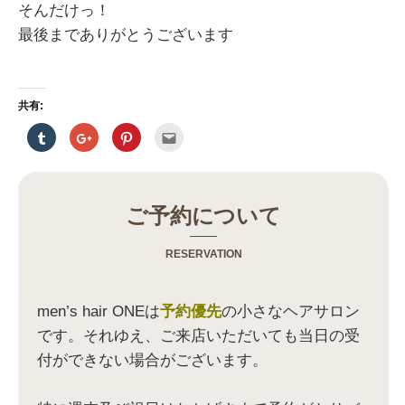
そんだけっ！
最後までありがとうございます
共有:
ク
ク
ク
ク
リ
リ
リ
リ
ッ
ッ
ッ
ッ
ク
ク
ク
ク
し
し
し
し
て
て
て
て
T
G
P
友
u
o
i
達
ご予約について
m
o
n
へ
b
g
t
メ
l
l
e
ー
r
e
r
ル
RESERVATION
で
+
e
で
共
で
s
送
有
共
t
信
(
有
で
(
新
(
共
新
men’s hair ONEは
予約優先
の小さなヘアサロン
し
新
有
し
い
し
(
い
です。それゆえ、ご来店いただいても当日の受
ウ
い
新
ウ
ィ
ウ
し
ィ
付ができない場合がございます。
ン
ィ
い
ン
ド
ン
ウ
ド
ウ
ド
ィ
ウ
で
ウ
ン
で