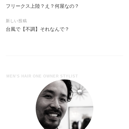
フリークス上陸？え？何屋なの？
投
稿
新しい投稿
ナ
台風で【不調】それなんで？
ビ
ゲ
ー
シ
ョ
MEN’S HAIR ONE OWNER STYLIST
ン