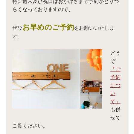
開
で
ド
開
特に週末及び祝日はおかげさまで予約がとりづ
き
開
ウ
き
ま
き
で
ま
らくなっておりますので、
す
ま
開
す
)
す
き
)
)
ま
す
)
お早めのご予約
ぜひ
をお願いいたしま
す。
どう
ぞ
『ご
予約
につ
い
て』
も併
せて
ご覧ください。