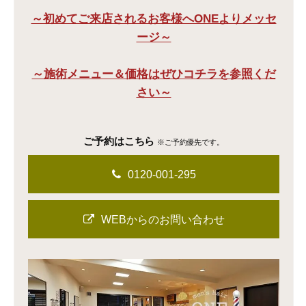
～初めてご来店されるお客様へONEよりメッセ
ージ～
～施術メニュー＆価格はぜひコチラを参照くだ
さい～
ご予約はこちら
※ご予約優先です。
0120-001-295
WEBからのお問い合わせ