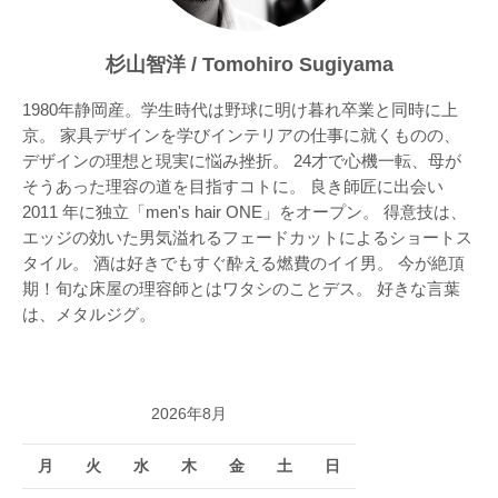
杉山智洋 / Tomohiro Sugiyama
1980年静岡産。学生時代は野球に明け暮れ卒業と同時に上
京。 家具デザインを学びインテリアの仕事に就くものの、
デザインの理想と現実に悩み挫折。 24才で心機一転、母が
そうあった理容の道を目指すコトに。 良き師匠に出会い
2011 年に独立「men's hair ONE」をオープン。 得意技は、
エッジの効いた男気溢れるフェードカットによるショートス
タイル。 酒は好きでもすぐ酔える燃費のイイ男。 今が絶頂
期！旬な床屋の理容師とはワタシのことデス。 好きな言葉
は、メタルジグ。
2026年8月
月
火
水
木
金
土
日