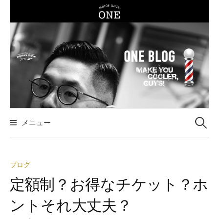
コ
ン
テ
ン
ツ
へ
ス
キ
ッ
メニュー
検
プ
索
ブログ
:
定額制？お得なチケット？ホ
ントそれ大丈夫？