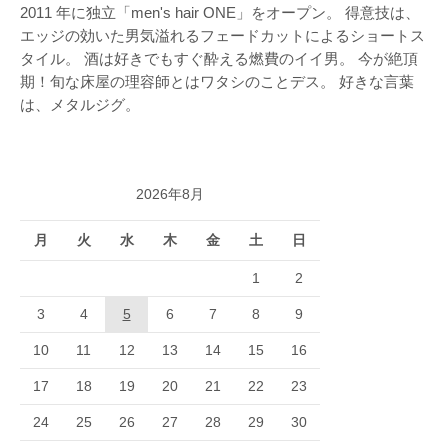
2011 年に独立「men's hair ONE」をオープン。 得意技は、
エッジの効いた男気溢れるフェードカットによるショートス
タイル。 酒は好きでもすぐ酔える燃費のイイ男。 今が絶頂
期！旬な床屋の理容師とはワタシのことデス。 好きな言葉
は、メタルジグ。
2026年8月
月
火
水
木
金
土
日
1
2
3
4
5
6
7
8
9
10
11
12
13
14
15
16
17
18
19
20
21
22
23
24
25
26
27
28
29
30