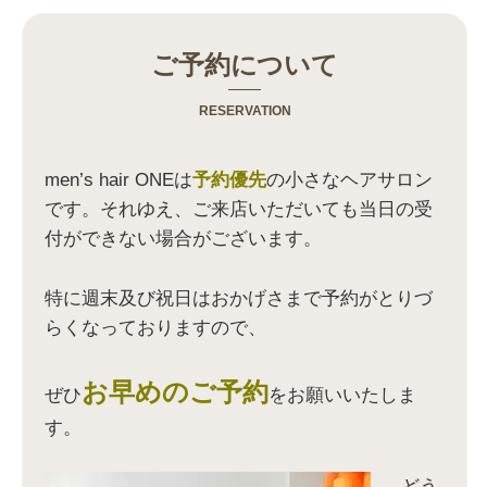
ク
ク
ク
ク
し
し
し
し
て
て
て
て
T
G
P
友
u
o
i
達
ご予約について
m
o
n
へ
b
g
t
メ
l
l
e
ー
r
e
r
ル
RESERVATION
で
+
e
で
共
で
s
送
有
共
t
信
(
有
で
(
新
(
共
新
men’s hair ONEは
予約優先
の小さなヘアサロン
し
新
有
し
い
し
(
い
です。それゆえ、ご来店いただいても当日の受
ウ
い
新
ウ
ィ
ウ
し
ィ
付ができない場合がございます。
ン
ィ
い
ン
ド
ン
ウ
ド
ウ
ド
ィ
ウ
で
ウ
ン
で
開
で
ド
開
特に週末及び祝日はおかげさまで予約がとりづ
き
開
ウ
き
ま
き
で
ま
らくなっておりますので、
す
ま
開
す
)
す
き
)
)
ま
す
)
お早めのご予約
ぜひ
をお願いいたしま
す。
どう