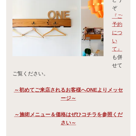
ぞ
『ご
予約
につ
い
て』
も併
せて
ご覧ください。
～初めてご来店されるお客様へONEよりメッセ
ージ～
～施術メニュー＆価格はぜひコチラを参照くだ
さい～