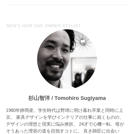
ー
シ
ョ
MEN’S HAIR ONE OWNER STYLIST
ン
杉山智洋 / Tomohiro Sugiyama
1980年静岡産。学生時代は野球に明け暮れ卒業と同時に上
京。 家具デザインを学びインテリアの仕事に就くものの、
デザインの理想と現実に悩み挫折。 24才で心機一転、母が
そうあった理容の道を目指すコトに。 良き師匠に出会い