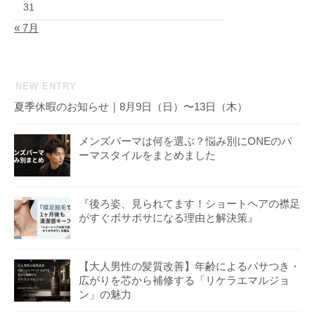
31
« 7月
NEW ENTRY
夏季休暇のお知らせ｜8月9日（日）〜13日（木）
メンズパーマは何を選ぶ？悩み別にONEのパ
ーマスタイルをまとめました
『後ろ姿、見られてます！ショートヘアの襟足
がすぐボサボサになる理由と解決策』
【大人男性の髪質改善】年齢によるパサつき・
広がりを芯から補修する「リケラエマルジョ
ン」の魅力