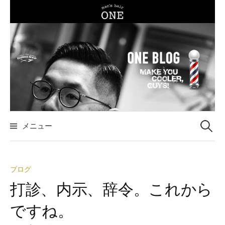
コ
ン
テ
ン
ツ
へ
ス
キ
ッ
メニュー
検
プ
索
ブログ
:
打診、内示、辞令。これから
ですね。