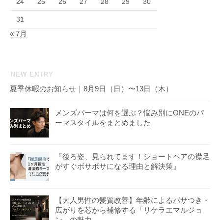
24
25
26
27
28
29
30
31
« 7月
NEW ENTRY
夏季休暇のお知らせ｜8月9日（日）〜13日（木）
メンズパーマは何を選ぶ？悩み別にONEのパ
ーマスタイルをまとめました
『後ろ姿、見られてます！ショートヘアの襟足
がすぐボサボサになる理由と解決策』
【大人男性の髪質改善】年齢によるパサつき・
広がりを芯から補修する「リケラエマルジョ
ン」の魅力