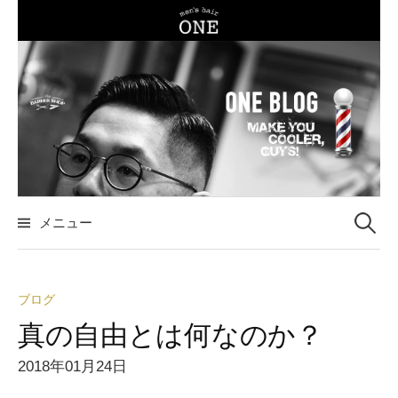
コ
ン
テ
ン
ツ
へ
ス
キ
ッ
メニュー
検
プ
索
ブログ
:
真の自由とは何なのか？
2018年01月24日