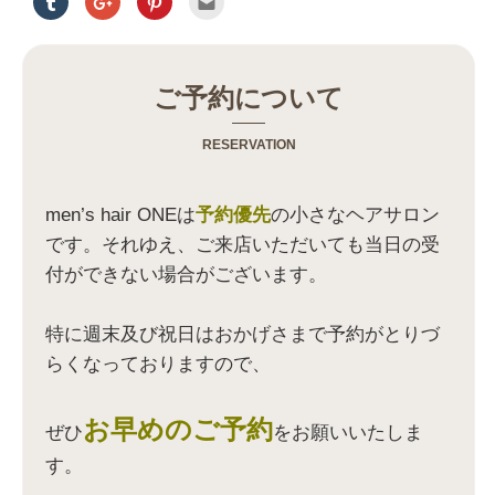
リ
リ
リ
リ
ッ
ッ
ッ
ッ
ク
ク
ク
ク
し
し
し
し
て
て
て
て
T
G
P
友
u
o
i
達
ご予約について
m
o
n
へ
b
g
t
メ
l
l
e
ー
r
e
r
ル
RESERVATION
で
+
e
で
共
で
s
送
有
共
t
信
(
有
で
(
新
(
共
新
men’s hair ONEは
予約優先
の小さなヘアサロン
し
新
有
し
い
し
(
い
です。それゆえ、ご来店いただいても当日の受
ウ
い
新
ウ
ィ
ウ
し
ィ
付ができない場合がございます。
ン
ィ
い
ン
ド
ン
ウ
ド
ウ
ド
ィ
ウ
で
ウ
ン
で
開
で
ド
開
特に週末及び祝日はおかげさまで予約がとりづ
き
開
ウ
き
ま
き
で
ま
らくなっておりますので、
す
ま
開
す
)
す
き
)
)
ま
す
)
お早めのご予約
ぜひ
をお願いいたしま
す。