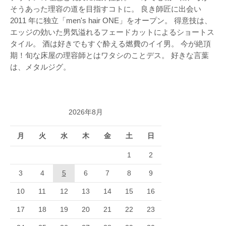
そうあった理容の道を目指すコトに。 良き師匠に出会い
2011 年に独立「men's hair ONE」をオープン。 得意技は、
エッジの効いた男気溢れるフェードカットによるショートス
タイル。 酒は好きでもすぐ酔える燃費のイイ男。 今が絶頂
期！旬な床屋の理容師とはワタシのことデス。 好きな言葉
は、メタルジグ。
2026年8月
月
火
水
木
金
土
日
1
2
3
4
5
6
7
8
9
10
11
12
13
14
15
16
17
18
19
20
21
22
23