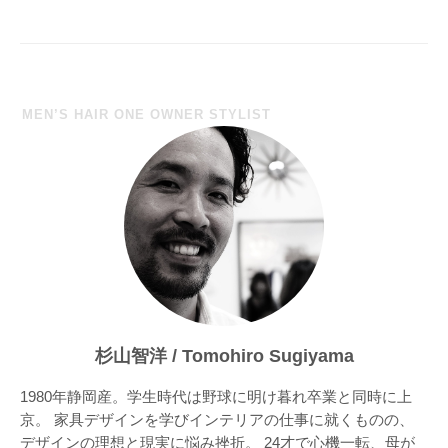
ゲ
ー
シ
ョ
MEN’S HAIR ONE OWNER STYLIST
ン
杉山智洋 / Tomohiro Sugiyama
1980年静岡産。学生時代は野球に明け暮れ卒業と同時に上
京。 家具デザインを学びインテリアの仕事に就くものの、
デザインの理想と現実に悩み挫折。 24才で心機一転、母が