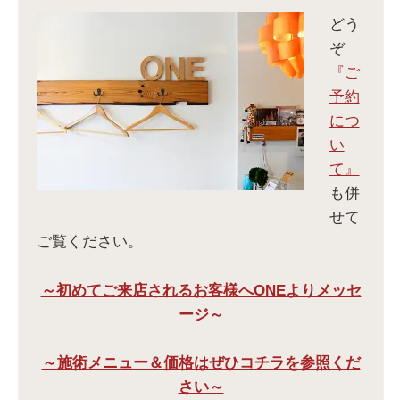
どう
ぞ
『ご
予約
につ
い
て』
も併
せて
ご覧ください。
～初めてご来店されるお客様へONEよりメッセ
ージ～
～施術メニュー＆価格はぜひコチラを参照くだ
さい～