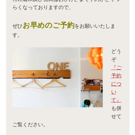
き
開
ウ
き
ま
き
で
ま
らくなっておりますので、
す
ま
開
す
)
す
き
)
)
ま
す
)
お早めのご予約
ぜひ
をお願いいたしま
す。
どう
ぞ
『ご
予約
につ
い
て』
も併
せて
ご覧ください。