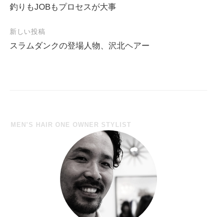
釣りもJOBもプロセスが大事
投
稿
新しい投稿
ナ
スラムダンクの登場人物、沢北ヘアー
ビ
ゲ
ー
シ
ョ
MEN’S HAIR ONE OWNER STYLIST
ン