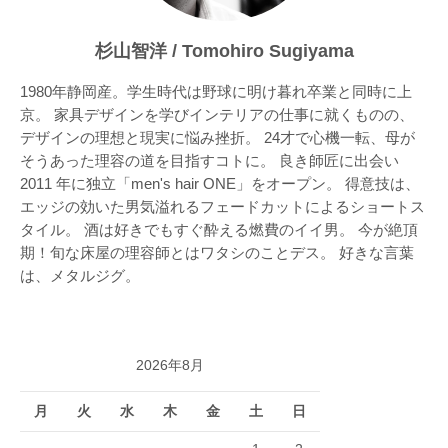
杉山智洋 / Tomohiro Sugiyama
1980年静岡産。学生時代は野球に明け暮れ卒業と同時に上
京。 家具デザインを学びインテリアの仕事に就くものの、
デザインの理想と現実に悩み挫折。 24才で心機一転、母が
そうあった理容の道を目指すコトに。 良き師匠に出会い
2011 年に独立「men's hair ONE」をオープン。 得意技は、
エッジの効いた男気溢れるフェードカットによるショートス
タイル。 酒は好きでもすぐ酔える燃費のイイ男。 今が絶頂
期！旬な床屋の理容師とはワタシのことデス。 好きな言葉
は、メタルジグ。
2026年8月
月
火
水
木
金
土
日