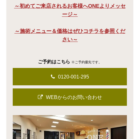
～初めてご来店されるお客様へONEよりメッセ
ージ～
～施術メニュー＆価格はぜひコチラを参照くだ
さい～
ご予約はこちら
※ご予約優先です。
0120-001-295
WEBからのお問い合わせ