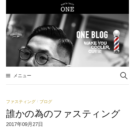
コ
ン
テ
ン
ツ
へ
ス
キ
ッ
メニュー
検
プ
索
ファスティング
ブログ
/
:
誰かの為のファスティング
2017年09月27日