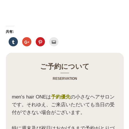
共有:
ク
ク
ク
ク
リ
リ
リ
リ
ッ
ッ
ッ
ッ
ク
ク
ク
ク
し
し
し
し
て
て
て
て
T
G
P
友
u
o
i
達
ご予約について
m
o
n
へ
b
g
t
メ
l
l
e
ー
r
e
r
ル
RESERVATION
で
+
e
で
共
で
s
送
有
共
t
信
(
有
で
(
新
(
共
新
men’s hair ONEは
予約優先
の小さなヘアサロン
し
新
有
し
い
し
(
い
です。それゆえ、ご来店いただいても当日の受
ウ
い
新
ウ
ィ
ウ
し
ィ
付ができない場合がございます。
ン
ィ
い
ン
ド
ン
ウ
ド
ウ
ド
ィ
ウ
で
ウ
ン
で
開
で
ド
開
特に週末及び祝日はおかげさまで予約がとりづ