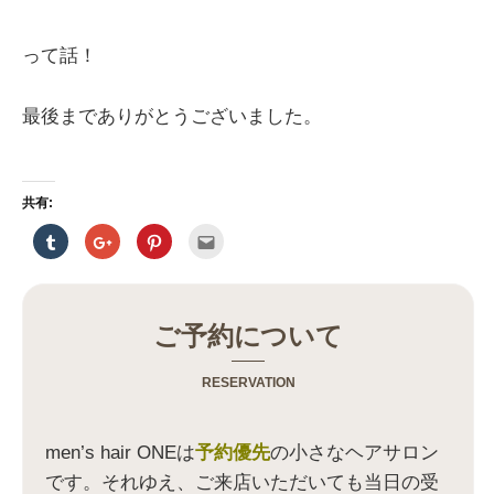
って話！
最後までありがとうございました。
共有:
ク
ク
ク
ク
リ
リ
リ
リ
ッ
ッ
ッ
ッ
ク
ク
ク
ク
し
し
し
し
て
て
て
て
T
G
P
友
u
o
i
達
ご予約について
m
o
n
へ
b
g
t
メ
l
l
e
ー
r
e
r
ル
RESERVATION
で
+
e
で
共
で
s
送
有
共
t
信
(
有
で
(
新
(
共
新
men’s hair ONEは
予約優先
の小さなヘアサロン
し
新
有
し
い
し
(
い
です。それゆえ、ご来店いただいても当日の受
ウ
い
新
ウ