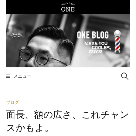
コ
ン
テ
ン
ツ
へ
ス
キ
ッ
メニュー
検
プ
索
ブログ
:
面長、額の広さ、これチャン
スかもよ。