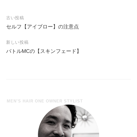
古い投稿
セルフ【アイブロー】の注意点
投
稿
新しい投稿
ナ
バトルMCの【スキンフェード】
ビ
ゲ
ー
シ
ョ
MEN’S HAIR ONE OWNER STYLIST
ン