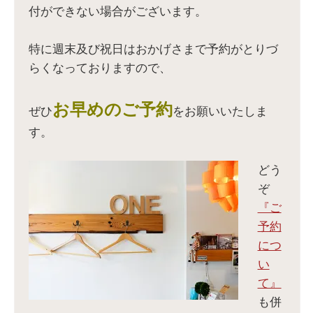
ィ
ウ
し
ィ
付ができない場合がございます。
ン
ィ
い
ン
ド
ン
ウ
ド
ウ
ド
ィ
ウ
で
ウ
ン
で
開
で
ド
開
特に週末及び祝日はおかげさまで予約がとりづ
き
開
ウ
き
ま
き
で
ま
らくなっておりますので、
す
ま
開
す
)
す
き
)
)
ま
す
)
お早めのご予約
ぜひ
をお願いいたしま
す。
どう
ぞ
『ご
予約
につ
い
て』
も併