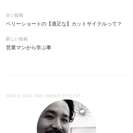
古い投稿
ベリーショートの【適正な】カットサイクルって？
投
稿
新しい投稿
ナ
営業マンから学ぶ事
ビ
ゲ
ー
シ
ョ
MEN’S HAIR ONE OWNER STYLIST
ン