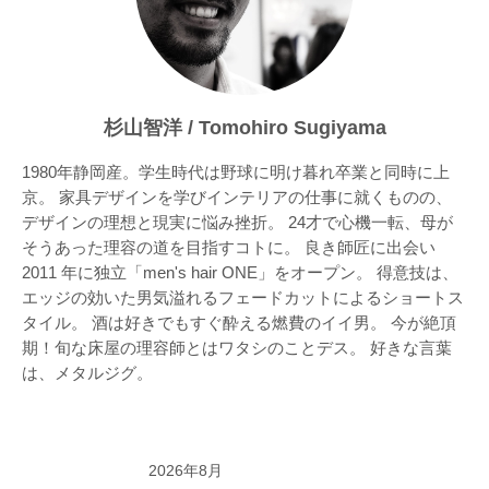
杉山智洋 / Tomohiro Sugiyama
1980年静岡産。学生時代は野球に明け暮れ卒業と同時に上
京。 家具デザインを学びインテリアの仕事に就くものの、
デザインの理想と現実に悩み挫折。 24才で心機一転、母が
そうあった理容の道を目指すコトに。 良き師匠に出会い
2011 年に独立「men's hair ONE」をオープン。 得意技は、
エッジの効いた男気溢れるフェードカットによるショートス
タイル。 酒は好きでもすぐ酔える燃費のイイ男。 今が絶頂
期！旬な床屋の理容師とはワタシのことデス。 好きな言葉
は、メタルジグ。
2026年8月