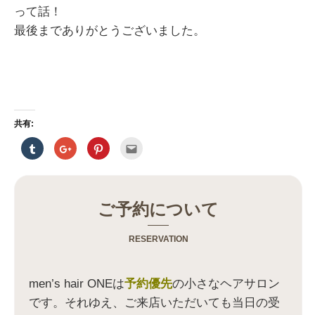
って話！
最後までありがとうございました。
共有:
ク
ク
ク
ク
リ
リ
リ
リ
ッ
ッ
ッ
ッ
ク
ク
ク
ク
し
し
し
し
て
て
て
て
T
G
P
友
u
o
i
達
ご予約について
m
o
n
へ
b
g
t
メ
l
l
e
ー
r
e
r
ル
RESERVATION
で
+
e
で
共
で
s
送
有
共
t
信
(
有
で
(
新
(
共
新
men’s hair ONEは
予約優先
の小さなヘアサロン
し
新
有
し
い
し
(
い
です。それゆえ、ご来店いただいても当日の受
ウ
い
新
ウ
ィ
ウ
し
ィ