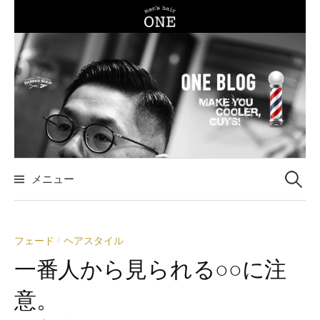
コ
ン
テ
ン
ツ
へ
ス
キ
ッ
メニュー
検
プ
索
フェード
ヘアスタイル
/
:
一番人から見られる○○に注
意。