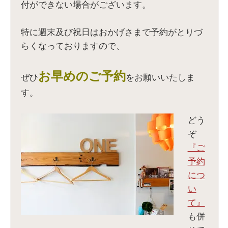
付ができない場合がございます。
ン
ィ
い
ン
ド
ン
ウ
ド
ウ
ド
ィ
ウ
で
ウ
ン
で
開
で
ド
開
特に週末及び祝日はおかげさまで予約がとりづ
き
開
ウ
き
ま
き
で
ま
らくなっておりますので、
す
ま
開
す
)
す
き
)
)
ま
す
)
お早めのご予約
ぜひ
をお願いいたしま
す。
どう
ぞ
『ご
予約
につ
い
て』
も併