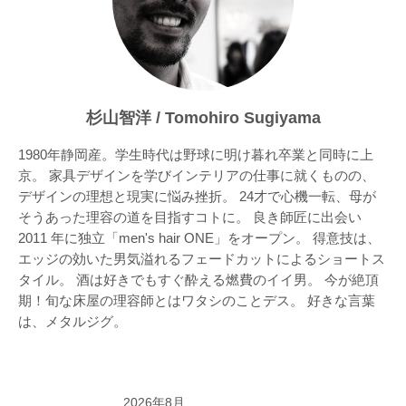
杉山智洋 / Tomohiro Sugiyama
1980年静岡産。学生時代は野球に明け暮れ卒業と同時に上
京。 家具デザインを学びインテリアの仕事に就くものの、
デザインの理想と現実に悩み挫折。 24才で心機一転、母が
そうあった理容の道を目指すコトに。 良き師匠に出会い
2011 年に独立「men's hair ONE」をオープン。 得意技は、
エッジの効いた男気溢れるフェードカットによるショートス
タイル。 酒は好きでもすぐ酔える燃費のイイ男。 今が絶頂
期！旬な床屋の理容師とはワタシのことデス。 好きな言葉
は、メタルジグ。
2026年8月