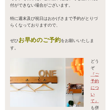
ウ
い
新
ウ
ィ
ウ
し
ィ
付ができない場合がございます。
ン
ィ
い
ン
ド
ン
ウ
ド
ウ
ド
ィ
ウ
で
ウ
ン
で
開
で
ド
開
特に週末及び祝日はおかげさまで予約がとりづ
き
開
ウ
き
ま
き
で
ま
らくなっておりますので、
す
ま
開
す
)
す
き
)
)
ま
す
)
お早めのご予約
ぜひ
をお願いいたしま
す。
どう
ぞ
『ご
予約
につ
い
て』
も併