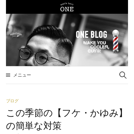
コ
ン
テ
ン
ツ
へ
ス
キ
ッ
メニュー
検
プ
索
ブログ
:
この季節の【フケ・かゆみ】
の簡単な対策