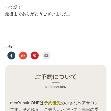
って話！
最後までありがとうございました。
共有:
ク
ク
ク
ク
リ
リ
リ
リ
ッ
ッ
ッ
ッ
ク
ク
ク
ク
し
し
し
し
て
て
て
て
T
G
P
友
u
o
i
達
ご予約について
m
o
n
へ
b
g
t
メ
l
l
e
ー
r
e
r
ル
RESERVATION
で
+
e
で
共
で
s
送
有
共
t
信
(
有
で
(
新
(
共
新
men’s hair ONEは
予約優先
の小さなヘアサロン
し
新
有
し
い
し
(
い
です。それゆえ、ご来店いただいても当日の受