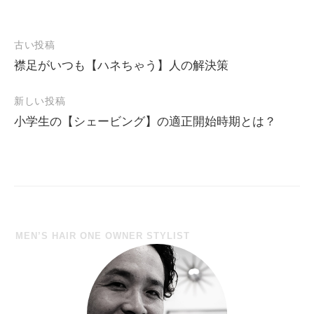
古い投稿
襟足がいつも【ハネちゃう】人の解決策
投
稿
新しい投稿
ナ
小学生の【シェービング】の適正開始時期とは？
ビ
ゲ
ー
シ
ョ
MEN’S HAIR ONE OWNER STYLIST
ン