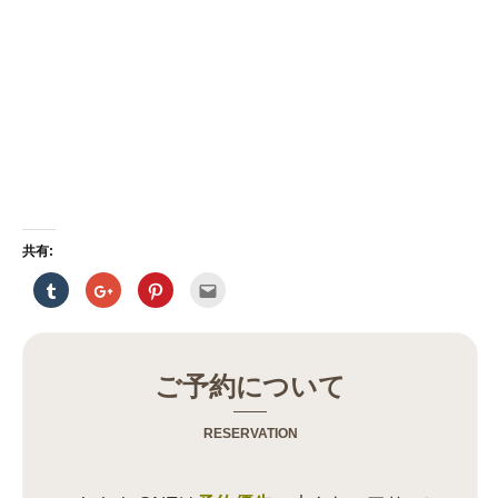
共有:
ク
ク
ク
ク
リ
リ
リ
リ
ッ
ッ
ッ
ッ
ク
ク
ク
ク
し
し
し
し
て
て
て
て
T
G
P
友
u
o
i
達
ご予約について
m
o
n
へ
b
g
t
メ
l
l
e
ー
r
e
r
ル
RESERVATION
で
+
e
で
共
で
s
送
有
共
t
信
(
有
で
(