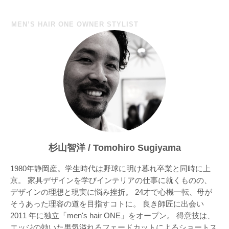
ン
MEN’S HAIR ONE OWNER STYLIST
杉山智洋 / Tomohiro Sugiyama
1980年静岡産。学生時代は野球に明け暮れ卒業と同時に上
京。 家具デザインを学びインテリアの仕事に就くものの、
デザインの理想と現実に悩み挫折。 24才で心機一転、母が
そうあった理容の道を目指すコトに。 良き師匠に出会い
2011 年に独立「men's hair ONE」をオープン。 得意技は、
エッジの効いた男気溢れるフェードカットによるショートス