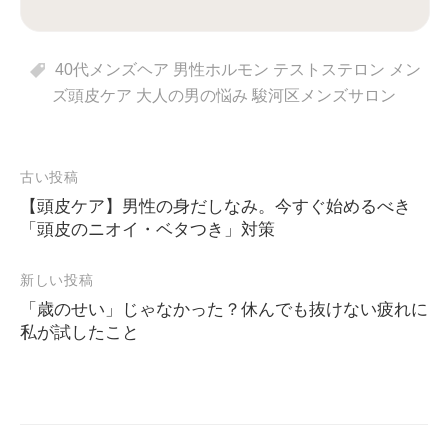
40代メンズヘア 男性ホルモン テストステロン メン
ズ頭皮ケア 大人の男の悩み 駿河区メンズサロン
古い投稿
【頭皮ケア】男性の身だしなみ。今すぐ始めるべき
投
「頭皮のニオイ・ベタつき」対策
稿
新しい投稿
ナ
「歳のせい」じゃなかった？休んでも抜けない疲れに
ビ
私が試したこと
ゲ
ー
シ
ョ