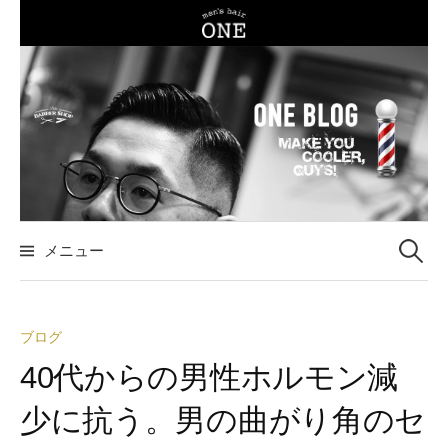
コ
ン
テ
ン
ツ
へ
ス
キ
ッ
メニュー
検
プ
索
ブログ
:
40代からの男性ホルモン減
少に抗う。男の曲がり角のセ