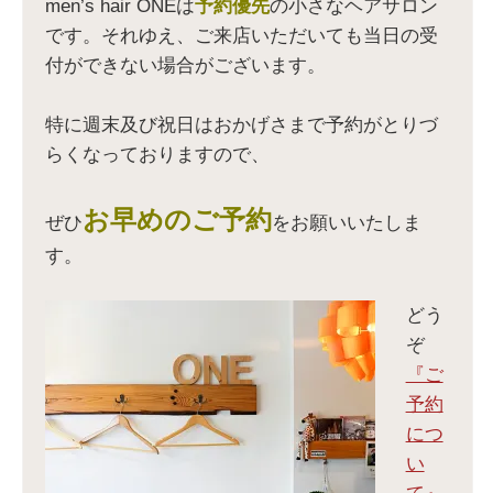
新
(
共
新
men’s hair ONEは
予約優先
の小さなヘアサロン
し
新
有
し
い
し
(
い
です。それゆえ、ご来店いただいても当日の受
ウ
い
新
ウ
ィ
ウ
し
ィ
付ができない場合がございます。
ン
ィ
い
ン
ド
ン
ウ
ド
ウ
ド
ィ
ウ
で
ウ
ン
で
開
で
ド
開
特に週末及び祝日はおかげさまで予約がとりづ
き
開
ウ
き
ま
き
で
ま
らくなっておりますので、
す
ま
開
す
)
す
き
)
)
ま
す
)
お早めのご予約
ぜひ
をお願いいたしま
す。
どう
ぞ
『ご
予約
につ
い