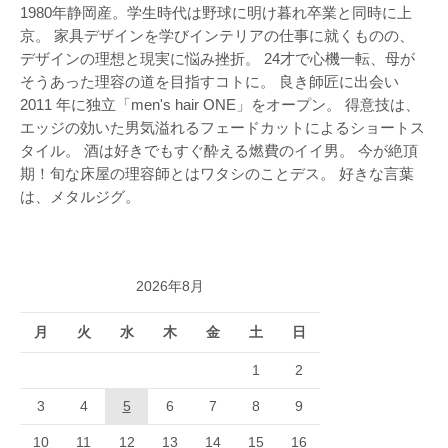
1980年静岡産。学生時代は野球に明け暮れ卒業と同時に上
京。 家具デザインを学びインテリアの仕事に就くものの、
デザインの理想と現実に悩み挫折。 24才で心機一転、母が
そうあった理容の道を目指すコトに。 良き師匠に出会い
2011 年に独立「men's hair ONE」をオープン。 得意技は、
エッジの効いた男気溢れるフェードカットによるショートス
タイル。 酒は好きでもすぐ酔える燃費のイイ男。 今が絶頂
期！旬な床屋の理容師とはワタシのことデス。 好きな言葉
は、メタルジグ。
2026年8月
月
火
水
木
金
土
日
1
2
3
4
5
6
7
8
9
10
11
12
13
14
15
16