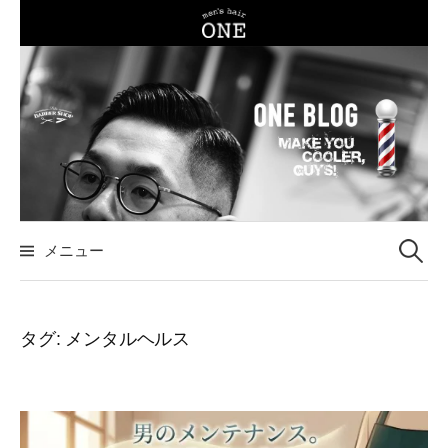
コ
ン
テ
ン
ツ
へ
ス
キ
ッ
メニュー
検
プ
索
タグ:
メンタルヘルス
: