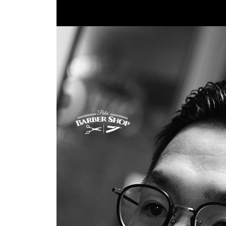
コ
ン
テ
ン
ツ
へ
ス
キ
ッ
プ