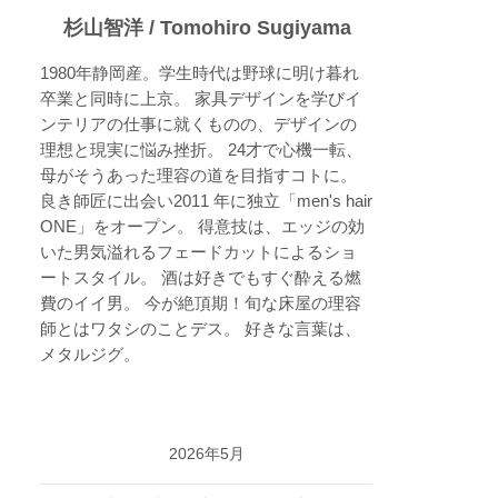
杉山智洋 / Tomohiro Sugiyama
1980年静岡産。学生時代は野球に明け暮れ
卒業と同時に上京。 家具デザインを学びイ
ンテリアの仕事に就くものの、デザインの
理想と現実に悩み挫折。 24才で心機一転、
母がそうあった理容の道を目指すコトに。
良き師匠に出会い2011 年に独立「men's hair
ONE」をオープン。 得意技は、エッジの効
いた男気溢れるフェードカットによるショ
ートスタイル。 酒は好きでもすぐ酔える燃
費のイイ男。 今が絶頂期！旬な床屋の理容
師とはワタシのことデス。 好きな言葉は、
メタルジグ。
2026年5月