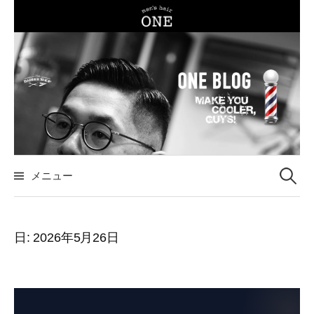
コ
ン
テ
ン
ツ
へ
ス
キ
ッ
メニュー
検
プ
索
日:
2026年5月26日
: