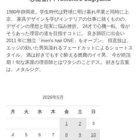
1980年静岡産。学生時代は野球に明け暮れ卒業と同時に上
京。 家具デザインを学びインテリアの仕事に就くものの、
デザインの理想と現実に悩み挫折。 24才で心機一転、母が
そうあった理容の道を目指すコトに。 良き師匠に出会い
2011 年に独立「men's hair ONE」をオープン。 得意技は、
エッジの効いた男気溢れるフェードカットによるショートス
タイル。 酒は好きでもすぐ酔える燃費のイイ男。 今が絶頂
期！旬な床屋の理容師とはワタシのことデス。 好きな言葉
は、メタルジグ。
2026年5月
月
火
水
木
金
土
日
1
2
3
4
5
6
7
8
9
10