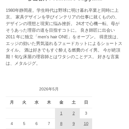
1980年静岡産。学生時代は野球に明け暮れ卒業と同時に上
京。 家具デザインを学びインテリアの仕事に就くものの、
デザインの理想と現実に悩み挫折。 24才で心機一転、母が
そうあった理容の道を目指すコトに。 良き師匠に出会い
2011 年に独立「men's hair ONE」をオープン。 得意技は、
エッジの効いた男気溢れるフェードカットによるショートス
タイル。 酒は好きでもすぐ酔える燃費のイイ男。 今が絶頂
期！旬な床屋の理容師とはワタシのことデス。 好きな言葉
は、メタルジグ。
2026年5月
月
火
水
木
金
土
日
1
2
3
4
5
6
7
8
9
10