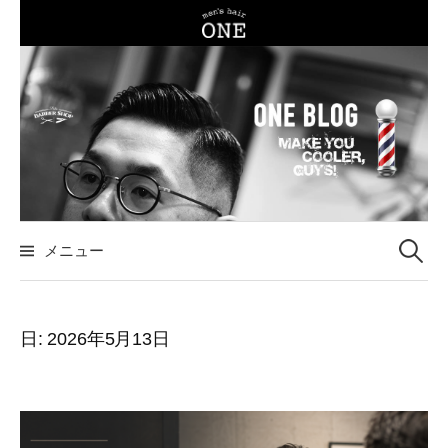
コ
ン
テ
ン
ツ
へ
ス
キ
ッ
メニュー
検
プ
索
日:
2026年5月13日
: